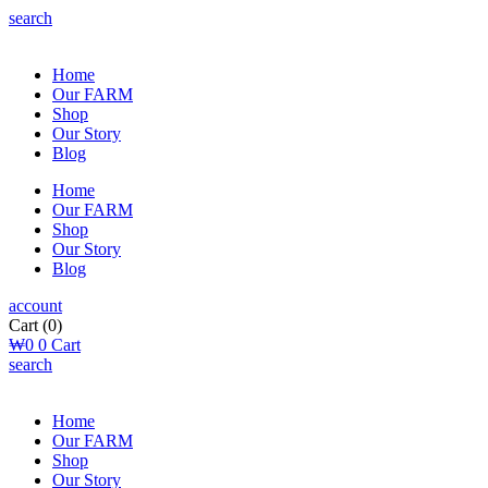
search
Home
Our FARM
Shop
Our Story
Blog
Home
Our FARM
Shop
Our Story
Blog
account
Cart
(0)
₩
0
0
Cart
search
Home
Our FARM
Shop
Our Story